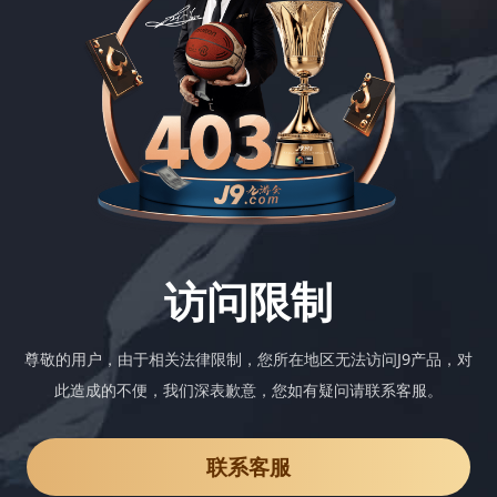
访问限制
尊敬的用户，由于相关法律限制，您所在地区无法访问J9产品，对
此造成的不便，我们深表歉意，您如有疑问请联系客服。
联系客服